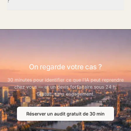
?
payer pour tout le monde par défaut.
Un forfait par session, annoncé d'avance, qui couvre la
préparation sur vos cas, l'animation et le support remis. Le
prix ne dépend pas du nombre de participants mais du
travail de préparation par métier.
On regarde votre cas ?
30 minutes pour identifier ce que l'IA peut reprendre
chez vous — et un devis forfaitaire sous 24 h.
Gratuit, sans engagement.
Réserver un audit gratuit de 30 min