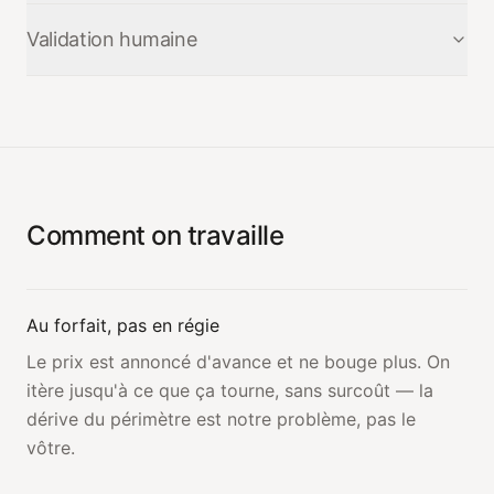
Vos données ne servent jamais à entraîner un modèle, ni le
Validation humaine
nôtre, ni celui d'un tiers.
Aucune action engageante — un envoi, une écriture dans
votre ERP — ne part sans qu'un humain l'ait validée.
Comment on travaille
Au forfait, pas en régie
Le prix est annoncé d'avance et ne bouge plus. On
itère jusqu'à ce que ça tourne, sans surcoût — la
dérive du périmètre est notre problème, pas le
vôtre.